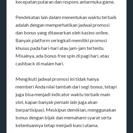
kecepatan putaran dan respons antarmuka game.
Pendekatan lain dalam menentukan waktu terbaik
adalah dengan memperhatikan jadwal promosi
dan bonus yang ditawarkan oleh kasino online.
Banyak platform seringkali memiliki promosi
khusus pada hari-hari atau jam-jam tertentu.
Misalnya, ada bonus free spin di pagi hari, atau
cashback di malam hari.
Mengikuti jadwal promosi ini tidak hanya
memberi Anda nilai tambah dari segi bonus, tetapi
juga bisa menjadi indicator waktu terbaik main
slot, kapan banyak pemain lain juga akan
berpartisipasi. Meskipun demikian, menggunakan
bonus dengan bijak dan memahami syarat serta
ketentuannya tetap menjadi kunci utama.