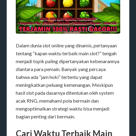
Dalam dunia slot online yang dinamis, pertanyaan
tentang “kapan waktu terbaik main slot?” tengah
menjadi topik paling dipertanyakan kebenarannya
diantara para pemain. Banyak yang percaya
bahwa ada “jam hoki” tertentu yang dapat
meningkatkan peluang kemenangan. Meskipun
hasil slot pada dasarnya ditentukan oleh system
acak RNG, memahami pola bermain dan
mengoptimalkan strategi waktu bisa menjadi
bagian penting dari bermain.
Cari Waktu Terbaik Main