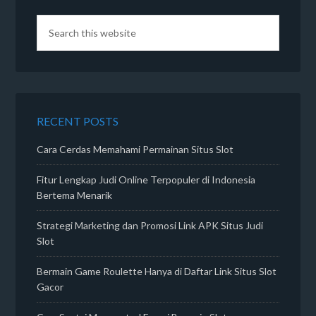
RECENT POSTS
Cara Cerdas Memahami Permainan Situs Slot
Fitur Lengkap Judi Online Terpopuler di Indonesia
Bertema Menarik
Strategi Marketing dan Promosi Link APK Situs Judi
Slot
Bermain Game Roulette Hanya di Daftar Link Situs Slot
Gacor