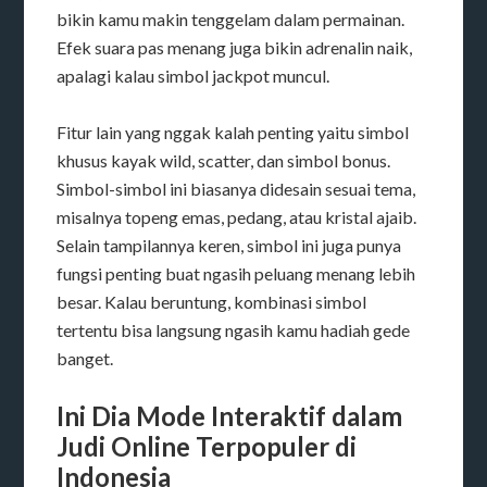
bikin kamu makin tenggelam dalam permainan.
Efek suara pas menang juga bikin adrenalin naik,
apalagi kalau simbol jackpot muncul.
Fitur lain yang nggak kalah penting yaitu simbol
khusus kayak wild, scatter, dan simbol bonus.
Simbol-simbol ini biasanya didesain sesuai tema,
misalnya topeng emas, pedang, atau kristal ajaib.
Selain tampilannya keren, simbol ini juga punya
fungsi penting buat ngasih peluang menang lebih
besar. Kalau beruntung, kombinasi simbol
tertentu bisa langsung ngasih kamu hadiah gede
banget.
Ini Dia Mode Interaktif dalam
Judi Online Terpopuler di
Indonesia