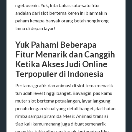
ngebosenin. Yuk, kita bahas satu-satu fitur
andalan dari slot bertema keren ini biar makin
paham kenapa banyak orang betah nongkrong
lama di depan layar!
Yuk Pahami Beberapa
Fitur Menarik dan Canggih
Ketika Akses Judi Online
Terpopuler di Indonesia
Pertama, grafik dan animasi di slot tema menarik
tuh udah level tinggi banget. Bayangin, pas kamu
muter slot bertema petualangan, layar langsung
penuh dengan visual yang detail banget, dari hutan
rimba sampai piramida Mesir. Animasi transisi
tiap kali kamu menang juga dibuat semenarik
mungkin, bikin vibe-nya kayak lagi nonton film