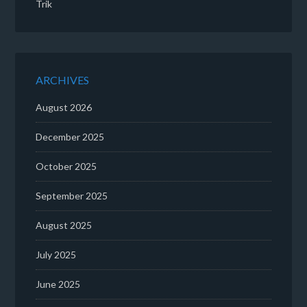
Trik
ARCHIVES
August 2026
December 2025
October 2025
September 2025
August 2025
July 2025
June 2025