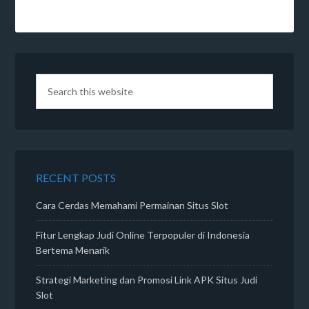
RECENT POSTS
Cara Cerdas Memahami Permainan Situs Slot
Fitur Lengkap Judi Online Terpopuler di Indonesia
Bertema Menarik
Strategi Marketing dan Promosi Link APK Situs Judi
Slot