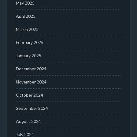
May 2025
April 2025
March 2025
February 2025
January 2025
December 2024
November 2024
October 2024
September 2024
August 2024
July 2024