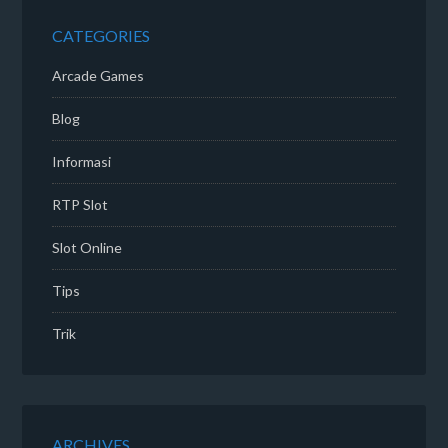
CATEGORIES
Arcade Games
Blog
Informasi
RTP Slot
Slot Online
Tips
Trik
ARCHIVES