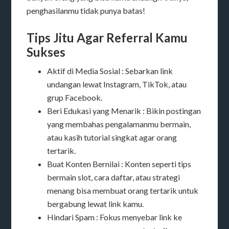
penghasilanmu tidak punya batas!
Tips Jitu Agar Referral Kamu
Sukses
Aktif di Media Sosial : Sebarkan link
undangan lewat Instagram, TikTok, atau
grup Facebook.
Beri Edukasi yang Menarik : Bikin postingan
yang membahas pengalamanmu bermain,
atau kasih tutorial singkat agar orang
tertarik.
Buat Konten Bernilai : Konten seperti tips
bermain slot, cara daftar, atau strategi
menang bisa membuat orang tertarik untuk
bergabung lewat link kamu.
Hindari Spam : Fokus menyebar link ke