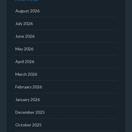
August 2026
July 2026
June 2026
May 2026
April 2026
March 2026
February 2026
January 2026
December 2025
October 2025