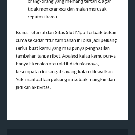
orang-orang yang memang tertarik, agar
tidak mengganggu dan malah merusak
reputasi kamu.
Bonus referral dari Situs Slot Mpo Terbaik bukan
cuma sekadar fitur tambahan ini bisa jadi peluang
serius buat kamu yang mau punya penghasilan
tambahan tanpa ribet. Apalagi kalau kamu punya
banyak kenalan atau aktif di dunia maya,
kesempatan ini sangat sayang kalau dilewatkan.
Yuk, manfaatkan peluang ini sebaik mungkin dan
jadikan aktivitas.